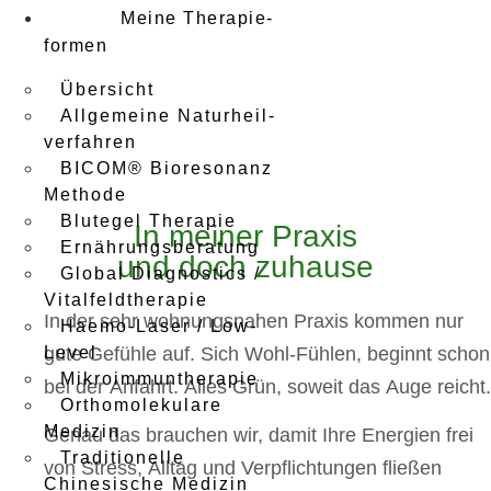
Meine Therapie­
formen
Übersicht
Allgemeine Naturheil­
verfahren
BICOM® Bioresonanz
Methode
Blutegel Therapie
In meiner Praxis
Ernährungs­beratung
und doch zuhause
Global Diagnostics /
Vitalfeld­therapie
In der sehr wohnungsnahen Praxis kommen nur
Haemo-Laser / Low-
Level
gute Gefühle auf. Sich Wohl-Fühlen, beginnt schon
Mikroimmun­therapie
bei der Anfahrt. Alles Grün, soweit das Auge reicht.
Ortho­molekulare
Medizin
Genau das brauchen wir, damit Ihre Energien frei
Traditio­nelle
von Stress, Alltag und Verpflichtungen fließen
Chinesische Medizin