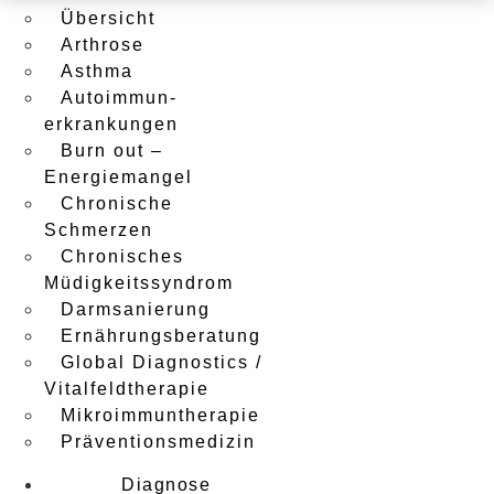
Übersicht
Arthrose
Asthma
Autoimmun­
erkrankungen
Burn out –
Energiemangel
Chronische
Schmerzen
Chronisches
Müdigkeits­syndrom
Darmsanierung
Ernährungs­beratung
Global Diagnostics /
Vitalfeld­therapie
Mikroimmun­therapie
Präventions­medizin
Diagnose