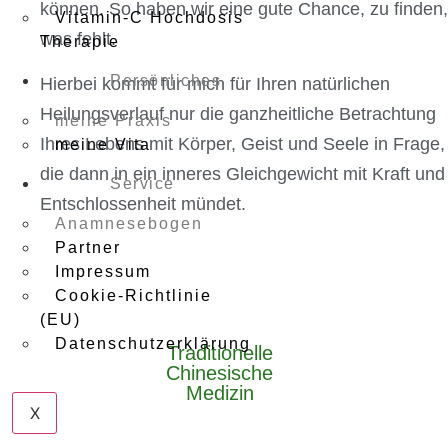
können. So haben wir eine gute Chance, zu finden,
Vitamin-C Hochdosis
was fehlt.
Therapie
Persönliches
Hierbei kommt für mich für Ihren natürlichen
Heilungsverlauf nur die ganzheitliche Betrachtung
meine Praxis
Ihres Lebens mit Körper, Geist und Seele in Frage,
meine Vita
die dann in ein inneres Gleichgewicht mit Kraft und
Service
Entschlossenheit mündet.
Anamnesebogen
Partner
Impressum
Cookie-Richtlinie
(EU)
Datenschutzerklärung
Traditionelle
Chinesische
Medizin
X