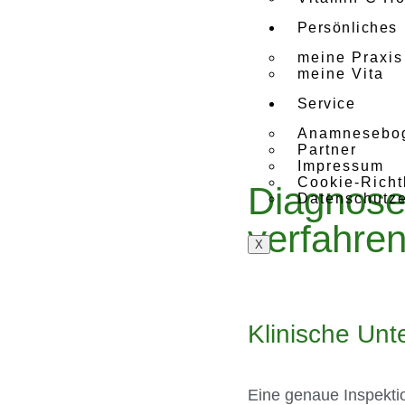
Persönliches
meine Praxis
meine Vita
Service
Anamnesebo
Partner
Impressum
Cookie-Richt
Diagnose
Datenschutze
verfahre
X
Klinische Un
Eine genaue Inspekti