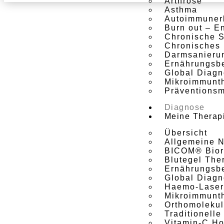
Arthrose
Asthma
Autoimmun­e
Burn out – E
Chronische 
Chronisches 
Darmsanieru
Ernährungs­b
Global Diagno
Mikroimmun­t
Präventions­
Diagnose
Meine Therapi
Übersicht
Allgemeine Na
BICOM® Bior
Blutegel The
Ernährungs­b
Global Diagno
Haemo-Laser
Mikroimmun­t
Ortho­moleku
Traditio­nell
Vitamin-C Ho