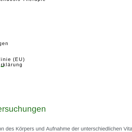
gen
linie (EU)
-
rklärung
n
tersuchungen
on des Körpers und Aufnahme der unterschiedlichen Vit