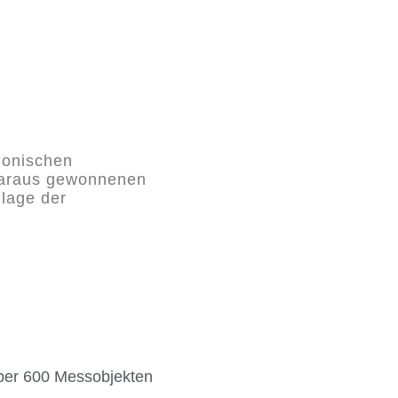
ionischen
daraus gewonnenen
lage der
ber 600 Messobjekten