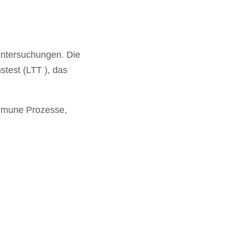
untersuchungen. Die
test (LTT ), das
mmune Prozesse,