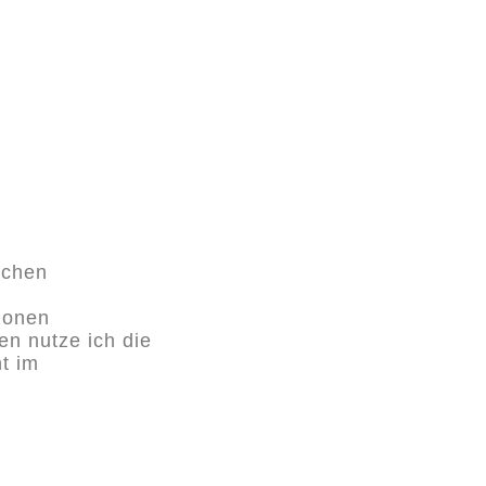
lchen
zonen
n nutze ich die
t im