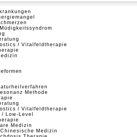
rkrankungen
nergiemangel
Schmerzen
Müdigkeits­syndrom
ng
eratung
stics / Vitalfeld­therapie
herapie
medizin
e­formen
turheil­verfahren
esonanz Methode
rapie
eratung
stics / Vitalfeld­therapie
 / Low-Level
herapie
lare Medizin
e Chinesische Medizin
chdosis Therapie