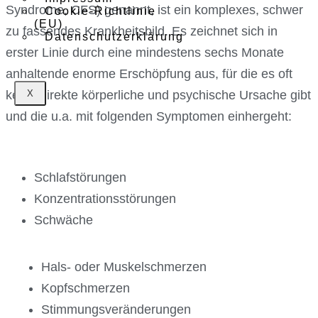
Syndrome, CFS) genannt, ist ein komplexes, schwer
Cookie-Richtlinie
(EU)
zu fassendes Krankheitsbild. Es zeichnet sich in
Datenschutzerklärung
erster Linie durch eine mindestens sechs Monate
anhaltende enorme Erschöpfung aus, für die es oft
keine direkte körperliche und psychische Ursache gibt
X
und die u.a. mit folgenden Symptomen einhergeht:
Schlafstörungen
Konzentrationsstörungen
Schwäche
Hals- oder Muskelschmerzen
Kopfschmerzen
Stimmungsveränderungen