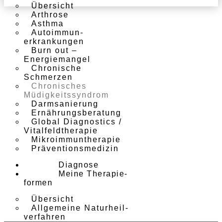
Übersicht
Arthrose
Asthma
Autoimmun­
erkrankungen
Burn out –
Energiemangel
Chronische
Schmerzen
Chronisches
Müdigkeits­syndrom
Darmsanierung
Ernährungs­beratung
Global Diagnostics /
Vitalfeld­therapie
Mikroimmun­therapie
Präventions­medizin
Diagnose
Meine Therapie­
formen
Übersicht
Allgemeine Naturheil­
verfahren