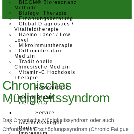
BICOM® Bioresonanz
Behandlungsschwerpunkt
Methode
Blutegel Therapie
Ernährungs­beratung
Global Diagnostics /
Vitalfeld­therapie
Haemo-Laser / Low-
Level
Mikroimmun­therapie
Ortho­molekulare
Medizin
Traditio­nelle
Chinesische Medizin
Vitamin-C Hochdosis
Therapie
Chronisches
Persönliches
Müdigkeitssyndrom
meine Praxis
meine Vita
Service
Das Chronische Müdigkeitssyndrom oder auch
Anamnesebogen
Partner
Chronisches Erschöpfungssyndrom (Chronic Fatigue
Impressum