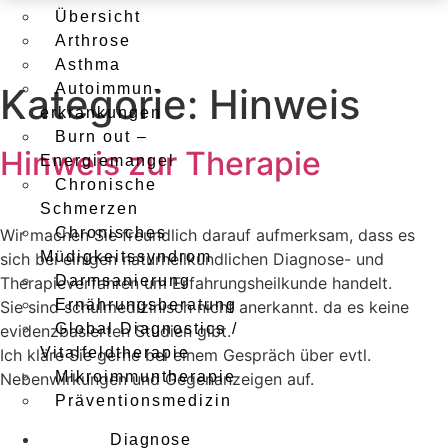
Übersicht
Arthrose
Asthma
Kategorie:
Autoimmun­
Hinweis
erkrankungen
Burn out –
Hinweis zur Therapie
Energiemangel
Chronische
Schmerzen
Chronisches
Wir machen Sie freundlich darauf aufmerksam, dass es
Müdigkeits­syndrom
sich bei einigen naturheilkundlichen Diagnose- und
Darmsanierung
Therapieverfahren um Erfahrungsheilkunde handelt.
Ernährungs­beratung
Sie sind schulmedizinisch nicht anerkannt. da es keine
Global Diagnostics /
evidenzbasierten Studien gibt.
Vitalfeld­therapie
Ich kläre Sie gerne bei einem Gespräch über evtl.
Mikroimmun­therapie
Nebenwirkungen und Gegenanzeigen auf.
Präventions­medizin
Diagnose