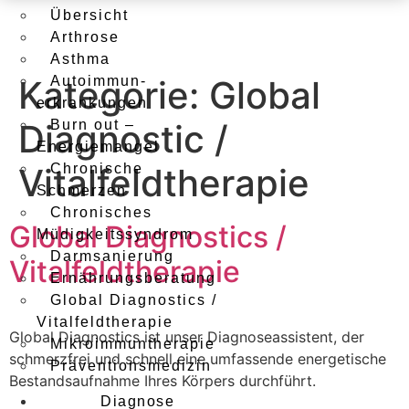
Übersicht
Arthrose
Asthma
Kategorie:
Autoimmun­
Global
erkrankungen
Diagnostic /
Burn out –
Energiemangel
Vitalfeldtherapie
Chronische
Schmerzen
Chronisches
Global Diagnostics /
Müdigkeits­syndrom
Darmsanierung
Vitalfeld­therapie
Ernährungs­beratung
Global Diagnostics /
Vitalfeld­therapie
Global Diagnostics ist unser Diagnoseassistent, der
Mikroimmun­therapie
schmerzfrei und schnell eine umfassende energetische
Präventions­medizin
Bestandsaufnahme Ihres Körpers durchführt.
Diagnose