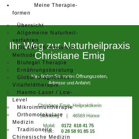
Meine Therapie­
formen
Übersicht
Allgemeine Naturheil­
verfahren
Ihr Weg zur Naturheilpraxis
BICOM® Bioresonanz
Christiane Emig
Methode
Blutegel Therapie
Ernährungs­beratung
Hier finden Sie meine Öffnungszeiten,
Global Diagnostics /
Adresse und Anfahrt:
Vitalfeld­therapie
Haemo-Laser / Low-
Level
Christiane Emig, Heilpraktikerin
Mikroimmun­therapie
Ortho­molekulare
Steinberg 7 | 46569 Hünxe
Medizin
Mobil:
0172 618 41 75
Traditio­nelle
Fax:
0 28 58 91 85 15
Chinesische Medizin