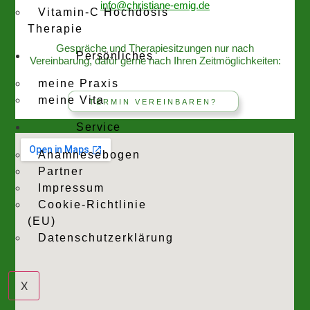
info@christiane-emig.de
Vitamin-C Hochdosis
Therapie
Gespräche und Therapiesitzungen nur nach
Persönliches
Vereinbarung, dafür gerne nach Ihren Zeitmöglichkeiten:
meine Praxis
meine Vita
TERMIN VEREINBAREN?
Service
Anamnesebogen
Partner
Impressum
Cookie-Richtlinie
(EU)
Datenschutzerklärung
X